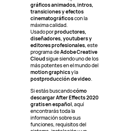
gráficos animados, intros,
transiciones y efectos
cinematográficos
con la
máxima calidad.
Usado por
productores,
diseñadores, youtubers y
editores profesionales
, este
programa de
Adobe Creative
Cloud
sigue siendo uno de los
más potentes en el mundo del
motion graphics
y la
postproducción de video
.
Si estás buscando
cómo
descargar After Effects 2020
gratis en español
, aquí
encontrarás toda la
información sobre sus
funciones, requisitos del