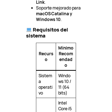
Link
.
Soporte mejorado para
macOS Catalina y
Windows 10
.
Requisitos del
sistema
Mínimo
Recurs
Recom
o
endad
o
Sistem
Windo
a
ws 10 /
operati
11 (64
vo
bits)
Intel
Core i5