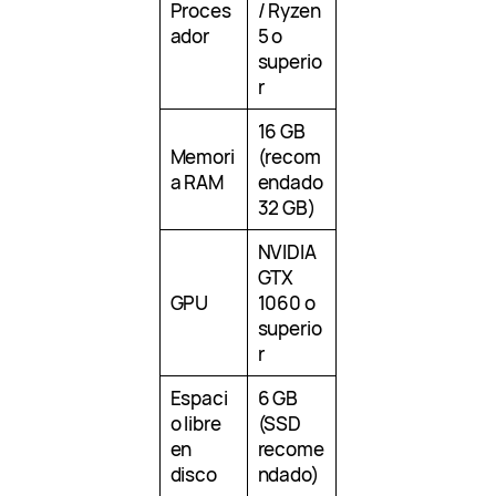
Proces
/ Ryzen
ador
5 o
superio
r
16 GB
Memori
(recom
a RAM
endado
32 GB)
NVIDIA
GTX
GPU
1060 o
superio
r
Espaci
6 GB
o libre
(SSD
en
recome
disco
ndado)