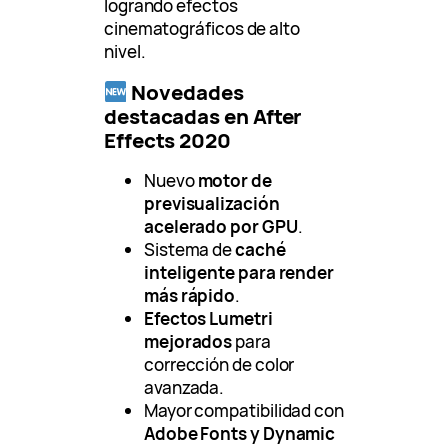
logrando efectos
cinematográficos de alto
nivel.
Novedades
destacadas en After
Effects 2020
Nuevo
motor de
previsualización
acelerado por GPU
.
Sistema de
caché
inteligente para render
más rápido
.
Efectos Lumetri
mejorados
para
corrección de color
avanzada.
Mayor compatibilidad con
Adobe Fonts y Dynamic