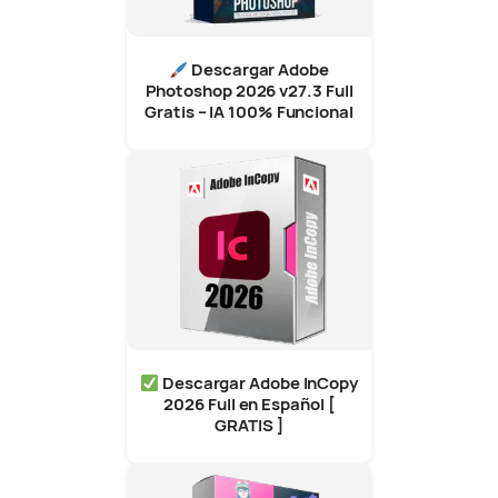
Descargar Adobe
Photoshop 2026 v27.3 Full
Gratis – IA 100% Funcional
Descargar Adobe InCopy
2026 Full en Español [
GRATIS ]