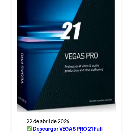
22 de abril de 2024
Descargar VEGAS PRO 21 Full