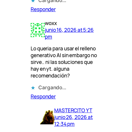
Cargando…
Responder
woxx
junio 16, 2026 at 5:26
pm
Lo queria para usar el relleno
generativo AI sin embargo no
sirve.. ni las soluciones que
hay en yt. alguna
recomendación?
Cargando…
Responder
MASTERCITO YT
junio 26, 2026 at
12:34 pm