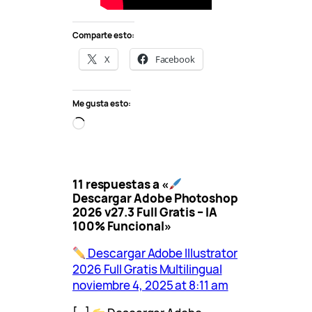
Comparte esto:
X
Facebook
Me gusta esto:
C
a
r
g
11 respuestas a «
a
Descargar Adobe Photoshop
n
2026 v27.3 Full Gratis – IA
d
100% Funcional»
o
…
Descargar Adobe Illustrator
2026 Full Gratis Multilingual
noviembre 4, 2025 at 8:11 am