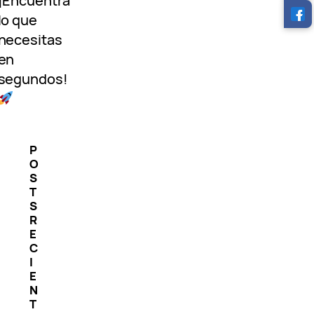
¡Encuentra
lo que
necesitas
en
segundos!
P
O
S
T
S
R
E
C
I
E
N
T