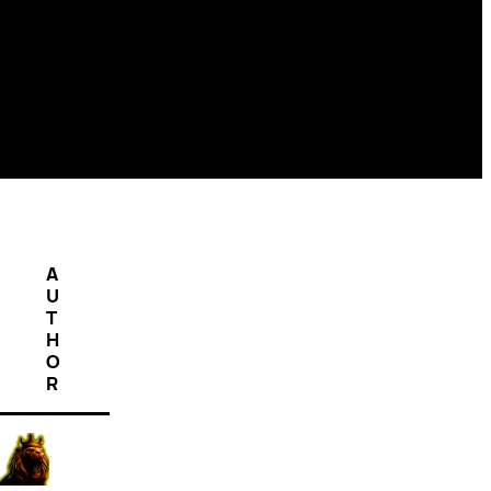
A
U
T
H
O
R