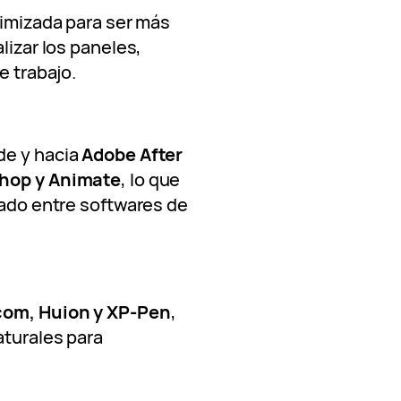
timizada para ser más
lizar los paneles,
e trabajo.
de y hacia
Adobe After
shop y Animate
, lo que
rado entre softwares de
om, Huion y XP-Pen
,
aturales para