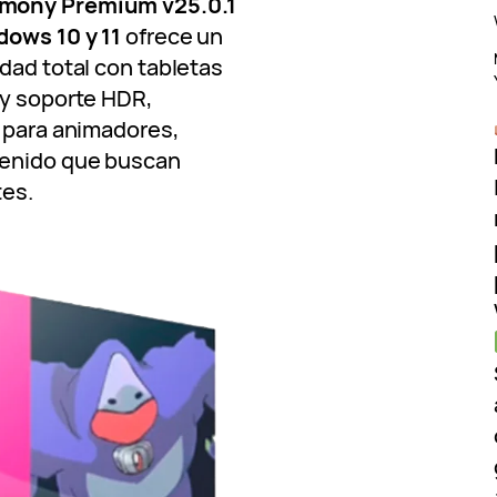
mony Premium v25.0.1
dows 10 y 11
ofrece un
dad total con tabletas
 y soporte HDR,
l para animadores,
tenido que buscan
tes.