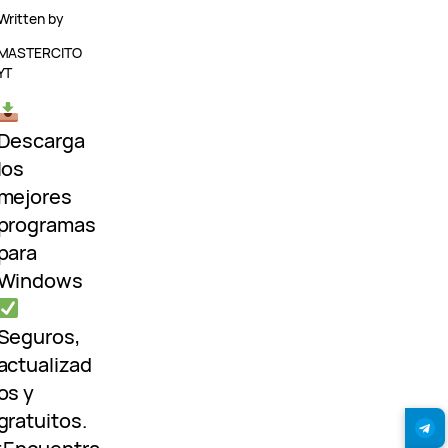
Written by
MASTERCITO
YT
Descarga
los
mejores
programas
para
Windows
Seguros,
actualizad
os y
gratuitos.