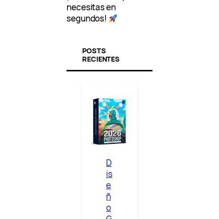
necesitas en
segundos!
POSTS
RECIENTES
D
is
e
ñ
o
G