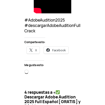
#AdobeAudition2025
#descargarAdobeAuditionFull
Crack
Comparte esto:
X
Facebook
Me gusta esto:
C
a
r
g
4 respuestas a «
a
Descargar Adobe Audition
n
2025 Full Español [ GRATIS ] y
d