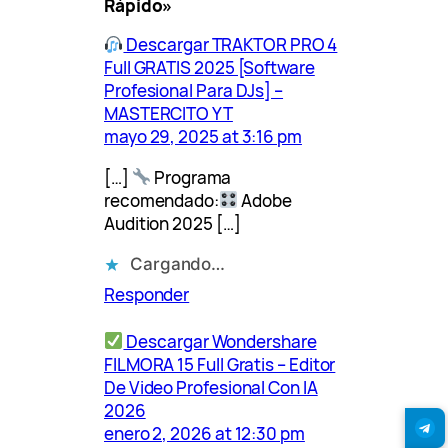
Rápido»
o
…
Descargar TRAKTOR PRO 4
Full GRATIS 2025 [Software
Profesional Para DJs] –
MASTERCITO YT
mayo 29, 2025 at 3:16 pm
[…]
Programa
recomendado:
Adobe
Audition 2025 […]
Cargando…
Responder
Descargar Wondershare
FILMORA 15 Full Gratis – Editor
De Video Profesional Con IA
2026
enero 2, 2026 at 12:30 pm