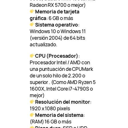
Radeon RX 5700 o mejor)
Memoria de tarjeta
gráfica
: 6 GB o más
Sistema operativo
:
Windows 10 o Windows 11
(versión 2004) de 64 bits
actualizado.
CPU (Procesador)
:
Procesador Intel / AMD con
una puntuación de CPUMark
de un solo hilo de 2.200 o
superior . (Como AMD Ryzen 5
1600X, Intel Core i7-4790S o
mejor)
Resolución del monitor
:
1920 x 1080 pixels
Memoria del sistema
:
(RAM) 16 GB o más