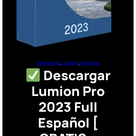
Software 3D
, 
LUMION
, 
Windows
Descargar
Lumion Pro
2023 Full
Español [