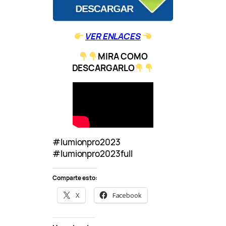
VER ENLACES
MIRA COMO
DESCARGARLO
#lumionpro2023
#lumionpro2023full
Comparte esto:
X
Facebook