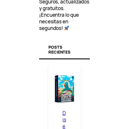
Seguros, actualizados
y gratuitos.
¡Encuentra lo que
necesitas en
segundos!
POSTS
RECIENTES
D
is
e