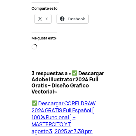
Comparte esto:
X
Facebook
Me gusta esto:
C
a
r
g
3 respuestas a «
Descargar
a
Adobe Illustrator 2024 Full
n
Gratis – Diseño Grafico
d
Vectorial»
o
…
Descargar CORELDRAW
2024 GRATIS Full Español [
100% Funcional ] –
MASTERCITO YT
agosto 3, 2025 at 7:38 pm