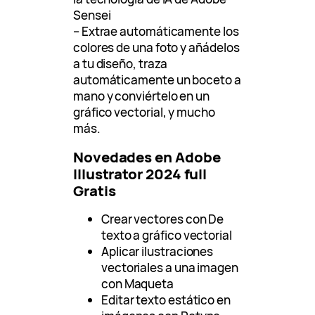
Sensei
– Extrae automáticamente los
colores de una foto y añádelos
a tu diseño, traza
automáticamente un boceto a
mano y conviértelo en un
gráfico vectorial, y mucho
más.
Novedades en Adobe
Illustrator 2024 full
Gratis
Crear vectores con De
texto a gráfico vectorial
Aplicar ilustraciones
vectoriales a una imagen
con Maqueta
Editar texto estático en