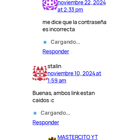
noviembre 22, 2024
at 2:33 pm
me dice que la contraseña
es incorrecta
Cargando…
Responder
stalin
noviembre 10, 2024 at
1:59 am
Buenas, ambos link estan
caidos :c
Cargando…
Responder
MASTERCITO YT