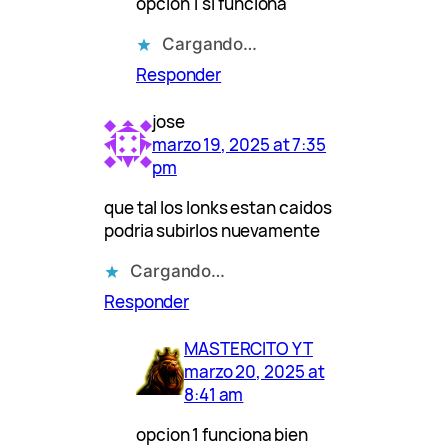
opcion 1 si funciona
Cargando…
Responder
jose
marzo 19, 2025 at 7:35
pm
que tal los lonks estan caidos
podria subirlos nuevamente
Cargando…
Responder
MASTERCITO YT
marzo 20, 2025 at
8:41 am
opcion 1 funciona bien