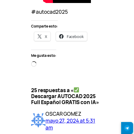
#autocad2025
Comparte esto:
X
Facebook
Me gusta esto:
C
a
r
g
25 respuestas a «
a
Descargar AUTOCAD 2025
n
Full Español GRATIS con IA»
d
o
OSCAR GOMEZ
…
mayo 27, 2024 at 5:31
am