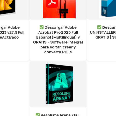
gar Adobe
Descargar Adobe
Descar
2023 v27.9 Full
Acrobat Pro 2026 Full
UNINSTALLER P
reActivado
Español (Multilingual) y
GRATIS [ Si
GRATIS – Software integral
para editar, crear y
convertir PDFs
Resolume Arena 7 Full