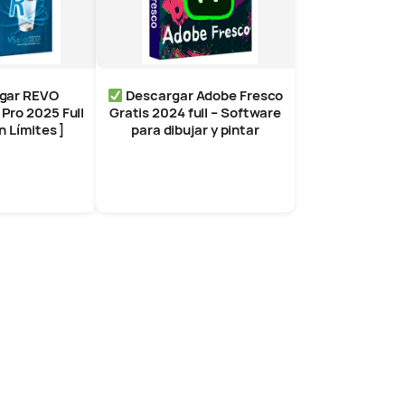
gar REVO
Descargar Adobe Fresco
ro 2025 Full
Gratis 2024 full – Software
n Límites ]
para dibujar y pintar