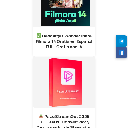
Descargar Wondershare
Filmora 14 Gratis en Español
FULL Gratis con IA
Pazu StreamGet 2025
Full Gratis -Convertidor y
Descargador de Streaming