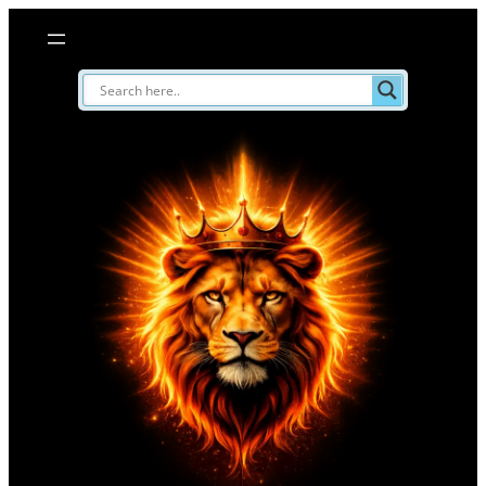
Saltar
al
contenido