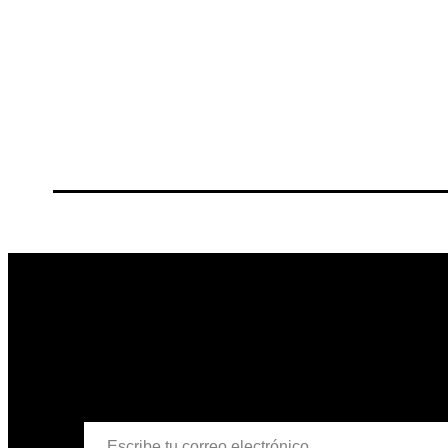
Escribe tu correo electrónico…