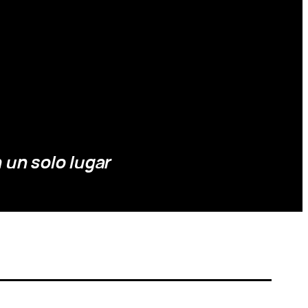
 un solo lugar