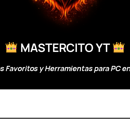
MASTERCITO YT
 Favoritos y Herramientas para PC en