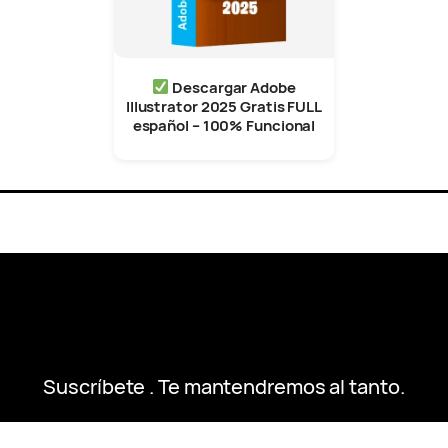
Descargar Adobe
Illustrator 2025 Gratis FULL
español – 100% Funcional
Suscríbete . Te mantendremos al tanto.