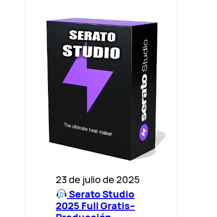
23 de julio de 2025
Serato Studio
2025 Full Gratis–