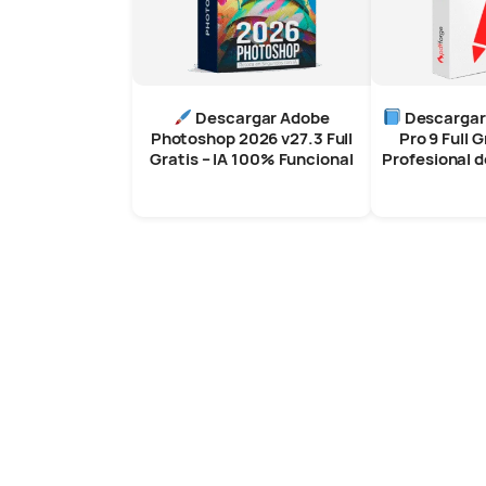
Descargar Adobe
Descargar
Photoshop 2026 v27.3 Full
Pro 9 Full G
Gratis – IA 100% Funcional
Profesional 