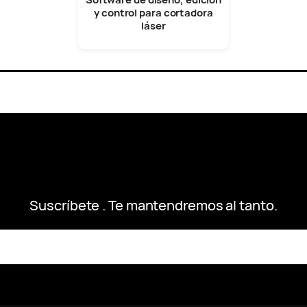
y control para cortadora
láser
Suscríbete . Te mantendremos al tanto.