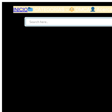
Saltar
INICIO
CATEGORÍAS
DMCA
Acerca
al
contenido