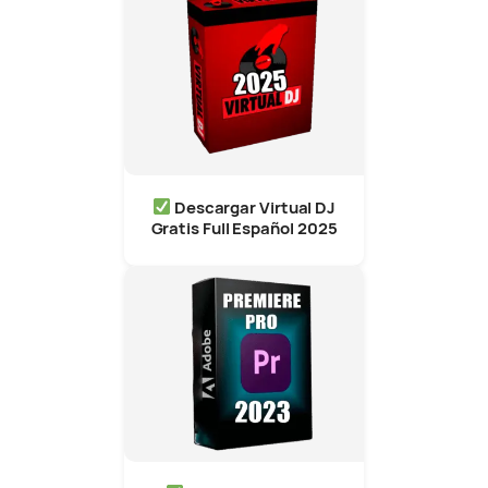
Descargar Virtual DJ
Gratis Full Español 2025