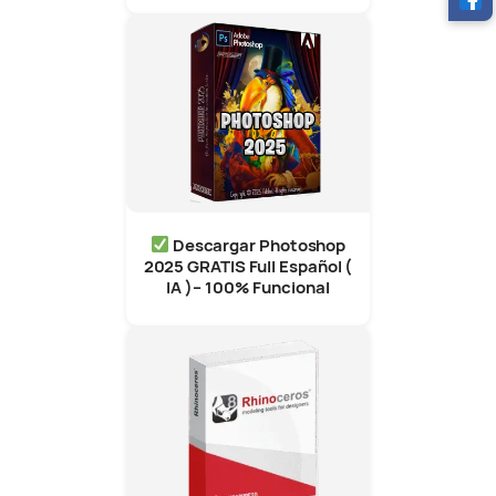
Descargar Photoshop
2025 GRATIS Full Español (
IA )– 100% Funcional