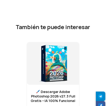
También te puede interesar
Descargar Adobe
Photoshop 2026 v27.3 Full
Gratis – IA 100% Funcional