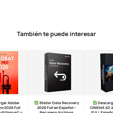
También te puede interesar
gar Adobe
Stellar Data Recovery
Descar
ro 2026 Full
2026 Full en Español –
CINEMA 4D 
ltilingual) y
Recupera Archivos
FULL Español