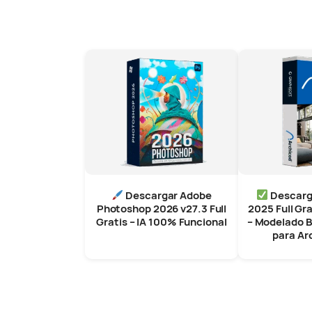
Descargar Adobe
Descarg
Photoshop 2026 v27.3 Full
2025 Full Gr
Gratis – IA 100% Funcional
– Modelado B
para Ar