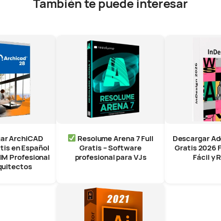
También te puede interesar
ar ArchiCAD
Resolume Arena 7 Full
Descargar Ad
atis en Español
Gratis – Software
Gratis 2026 F
IM Profesional
profesional para VJs
Fácil y 
quitectos