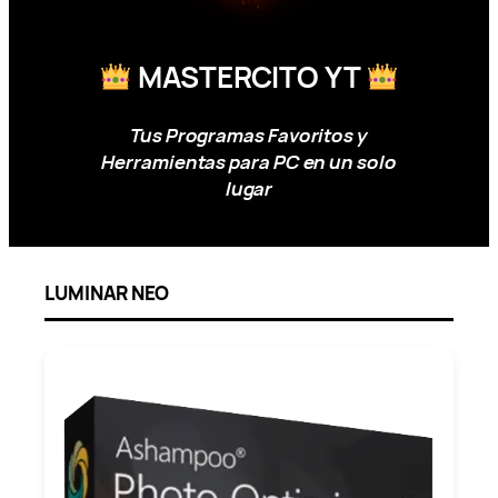
MASTERCITO YT
Tus Programas Favoritos y
Herramientas para PC en un solo
lugar
LUMINAR NEO