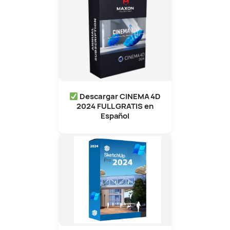
Descargar CINEMA 4D
2024 FULL GRATIS en
Español