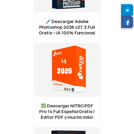
Descargar Adobe
Photoshop 2026 v27.3 Full
Gratis – IA 100% Funcional
Descargar NITRO PDF
Pro 14 Full Español Gratis |
Editor PDF y mucho más!