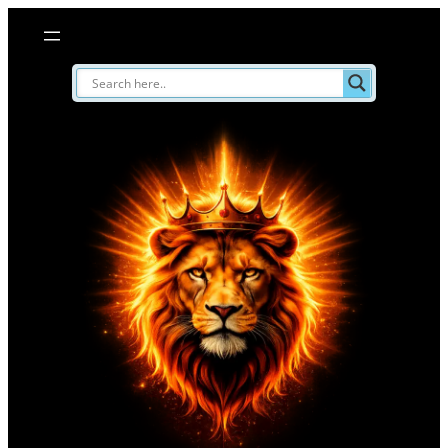
Saltar
al
contenido