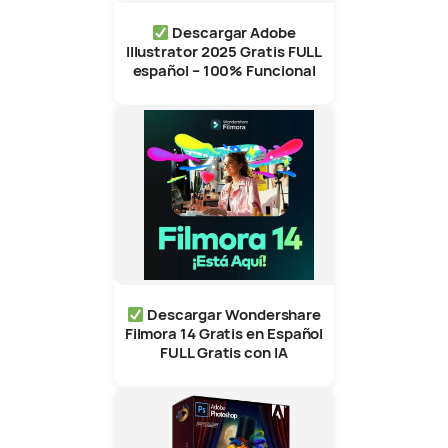
Descargar Adobe
Illustrator 2025 Gratis FULL
español – 100% Funcional
Descargar Wondershare
Filmora 14 Gratis en Español
FULL Gratis con IA