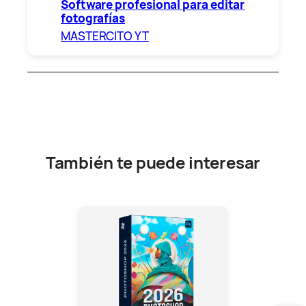
Software profesional para editar
fotografías
MASTERCITO YT
También te puede interesar