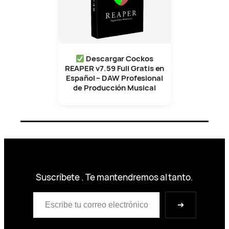
Descargar Cockos
REAPER v7.59 Full Gratis en
Español – DAW Profesional
de Producción Musical
Suscríbete . Te mantendremos al tanto.
Escribe tu correo electrónico…
➔