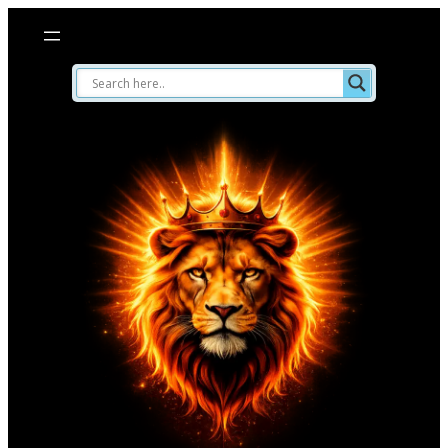
Saltar
al
contenido