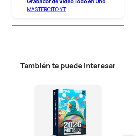
Grabador de Video Todo en Uno
MASTERCITO YT
También te puede interesar