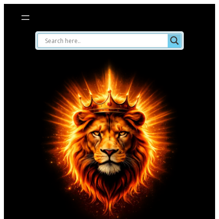
Saltar
al
contenido