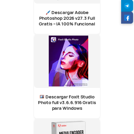
Descargar Adobe
Photoshop 2026 v27.3 Full
Gratis – IA 100% Funcional
Descargar Foxit Studio
Photo full v3.6.6.916 Gratis
para Windows