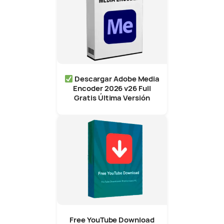
Descargar Adobe Media
Encoder 2026 v26 Full
Gratis Última Versión
Free YouTube Download