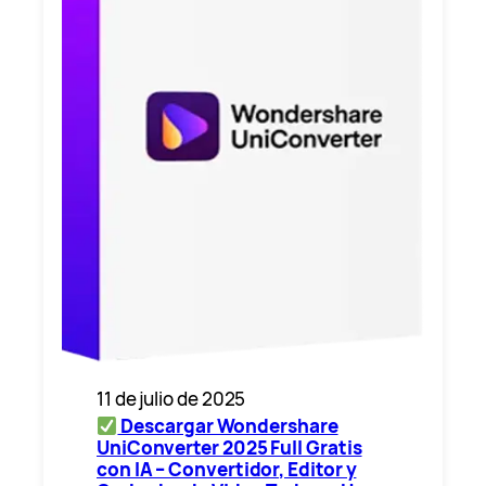
11 de julio de 2025
Descargar Wondershare
UniConverter 2025 Full Gratis
con IA – Convertidor, Editor y