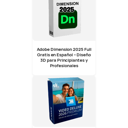
Adobe Dimension 2025 Full
Gratis en Español – Diseño
3D para Principiantes y
Profesionales