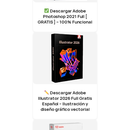
Descargar Adobe
Photoshop 2021 Full [
GRATIS ] – 100% Funcional
Descargar Adobe
Illustrator 2026 Full Gratis
Español – Ilustración y
diseño gráfico vectorial