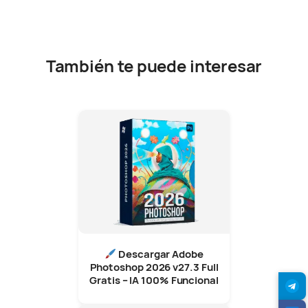
También te puede interesar
Descargar Adobe
Photoshop 2026 v27.3 Full
Gratis – IA 100% Funcional