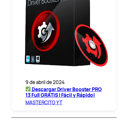
9 de abril de 2024
Descargar Driver Booster PRO
13 Full GRATIS | Fácil y Rápido!
MASTERCITO YT