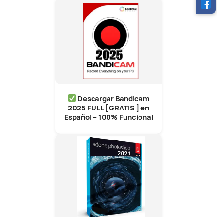
Descargar Bandicam
2025 FULL [ GRATIS ] en
Español – 100% Funcional