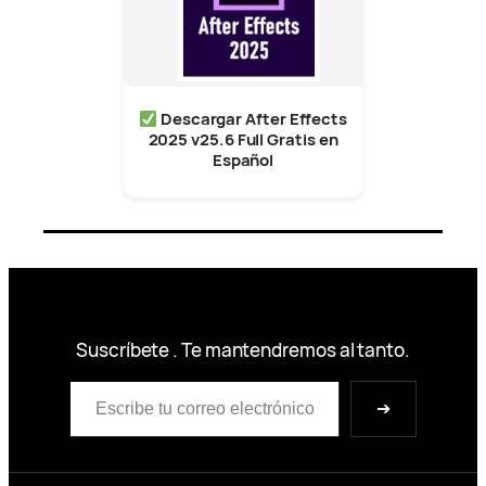
Descargar After Effects
2025 v25.6 Full Gratis en
Español
Suscríbete . Te mantendremos al tanto.
Escribe tu correo electrónico…
➔