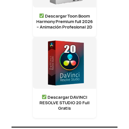
Descargar Toon Boom
Harmony Premium full 2026
– Animación Profesional 2D
Descargar DAVINCI
RESOLVE STUDIO 20 Full
Gratis