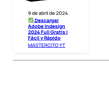
9 de abril de 2024
Descargar
Adobe Indesign
2024 Full Gratis |
Fácil y Rápido
MASTERCITO YT