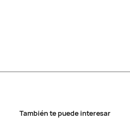
También te puede interesar