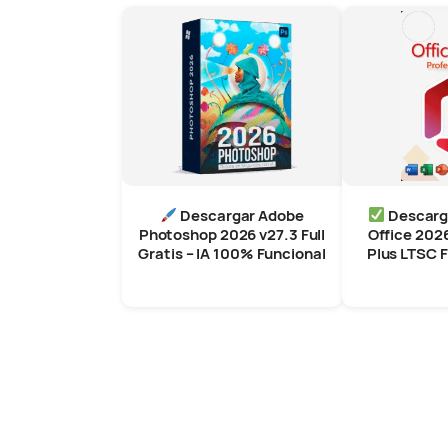
Descargar Adobe
Descarg
Photoshop 2026 v27.3 Full
Office 202
Gratis – IA 100% Funcional
Plus LTSC F