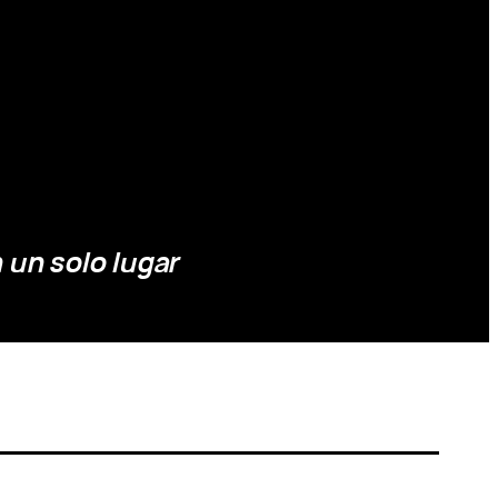
 un solo lugar