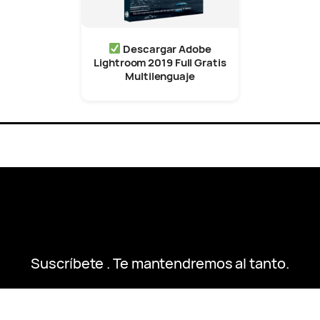
Descargar Adobe
Lightroom 2019 Full Gratis
Multilenguaje
Suscríbete . Te mantendremos al tanto.