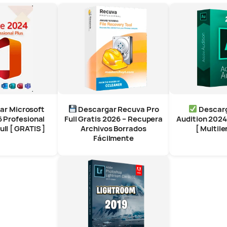
ar Microsoft
Descargar Recuva Pro
Descar
6 Profesional
Full Gratis 2026 – Recupera
Audition 2024
ull [ GRATIS ]
Archivos Borrados
[ Multile
Fácilmente