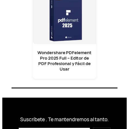
Wondershare PDFelement
Pro 2025 Full – Editor de
PDF Profesional y Fácil de
Usar
Suscríbete . Te mantendremos al tanto.
Escribe tu correo electrónico…