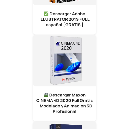
Descargar Adobe
ILLUSTRATOR 2019 FULL
español [ GRATIS ]
Descargar Maxon
CINEMA 4D 2020 Full Gratis
– Modelado y Animación 3D
Profesional