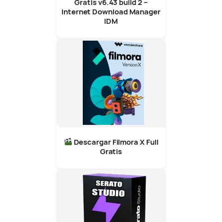
Gratis v6.43 build 2 –
Internet Download Manager
IDM
Descargar Filmora X Full
Gratis