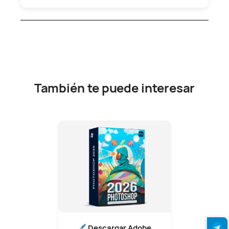
También te puede interesar
Descargar Adobe