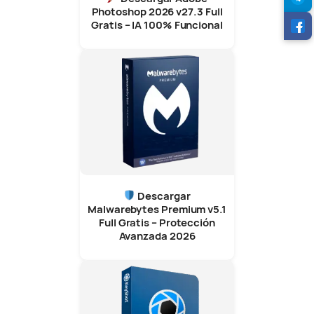
Photoshop 2026 v27.3 Full
Gratis – IA 100% Funcional
Descargar
Malwarebytes Premium v5.1
Full Gratis – Protección
Avanzada 2026