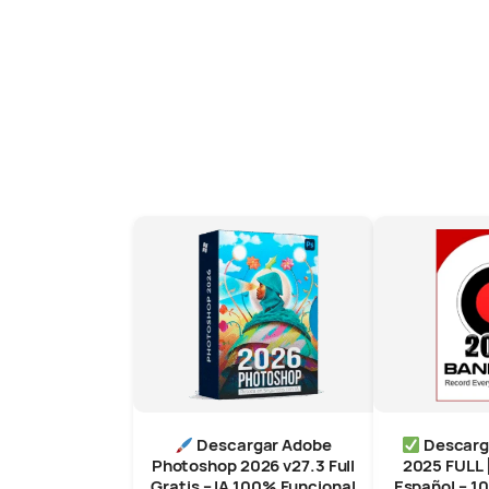
Descargar Adobe
Descarg
Photoshop 2026 v27.3 Full
2025 FULL 
Gratis – IA 100% Funcional
Español – 1