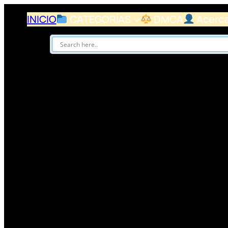
Saltar
INICIO
CATEGORÍAS
DMCA
Acerca
al
contenido