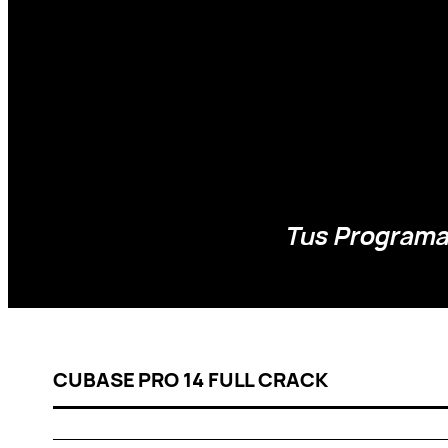
Tus Programas
CUBASE PRO 14 FULL CRACK