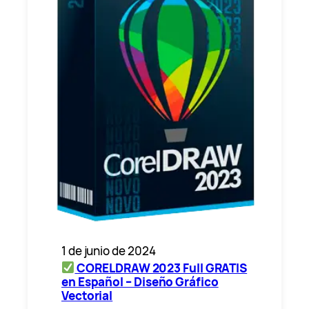
1 de junio de 2024
CORELDRAW 2023 Full GRATIS
en Español – Diseño Gráfico
Vectorial