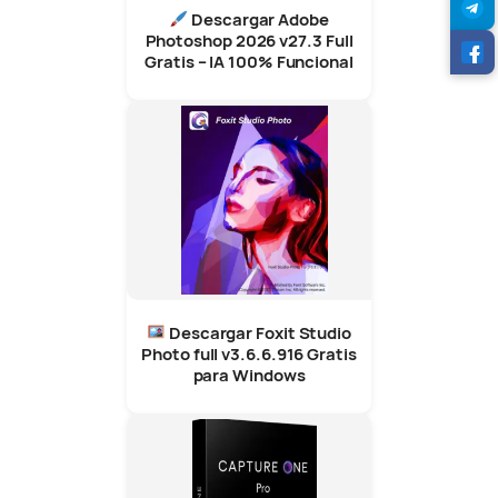
Descargar Adobe
Photoshop 2026 v27.3 Full
Gratis – IA 100% Funcional
Descargar Foxit Studio
Photo full v3.6.6.916 Gratis
para Windows