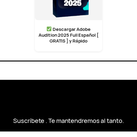
Descargar Adobe
Audition 2025 Full Español [
GRATIS ] y Rápido
Suscríbete . Te mantendremos al tanto.