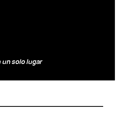
 un solo lugar