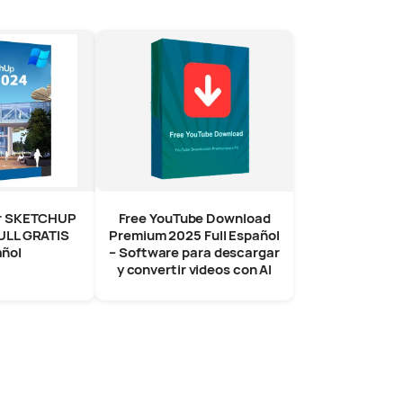
r SKETCHUP
Free YouTube Download
ULL GRATIS
Premium 2025 Full Español
añol
– Software para descargar
y convertir videos con AI