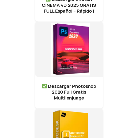
CINEMA 4D 2025 GRATIS
FULL Español – Rápido !
Descargar Photoshop
2020 Full Gratis
Multilenjuage