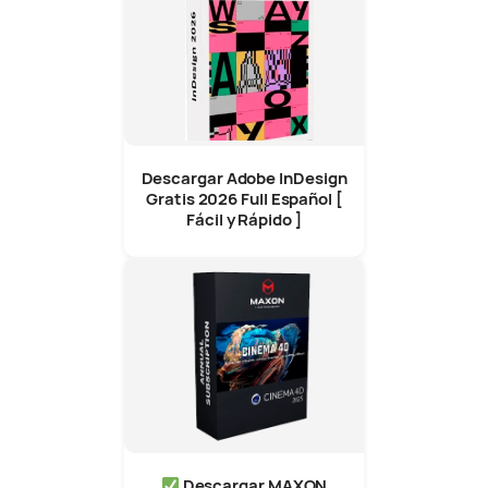
Descargar Adobe InDesign
Gratis 2026 Full Español [
Fácil y Rápido ]
Descargar MAXON