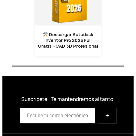
Descargar Autodesk
Inventor Pro 2026 Full
Gratis – CAD 3D Profesional
Suscríbete . Te mantendremos al tanto.
Escribe tu correo electrónico…
➔