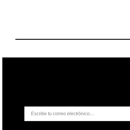
Escribe tu correo electrónico…