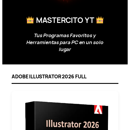
MASTERCITO YT
Tus Programas Favoritos y
Herramientas para PC en un solo
lugar
ADOBE ILLUSTRATOR 2026 FULL