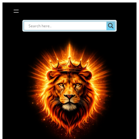
Saltar
al
contenido