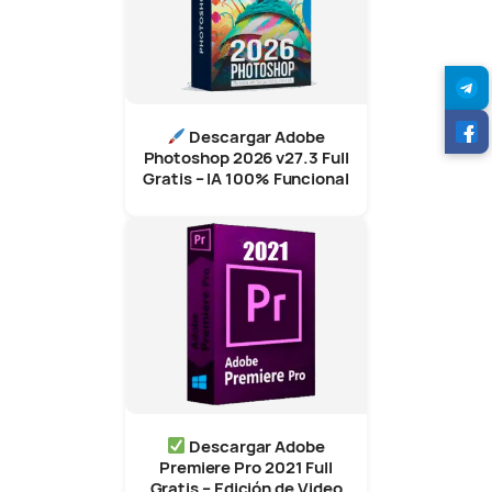
Descargar Adobe
Photoshop 2026 v27.3 Full
Gratis – IA 100% Funcional
Descargar Adobe
Premiere Pro 2021 Full
Gratis – Edición de Video