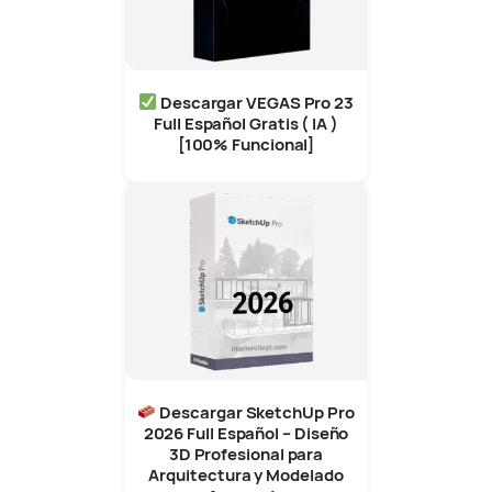
Descargar VEGAS Pro 23
Full Español Gratis ( IA )
[100% Funcional]
Descargar SketchUp Pro
2026 Full Español – Diseño
3D Profesional para
Arquitectura y Modelado