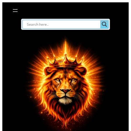
Saltar
al
contenido