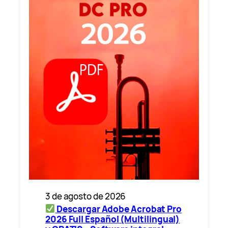
3 de agosto de 2026
Descargar Adobe Acrobat Pro
2026 Full Español (Multilingual)