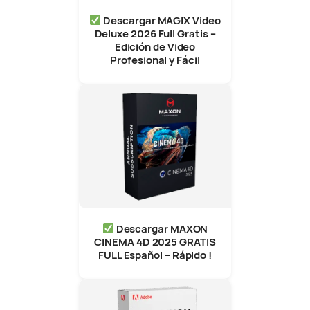
Descargar MAGIX Video
Deluxe 2026 Full Gratis –
Edición de Video
Profesional y Fácil
Descargar MAXON
CINEMA 4D 2025 GRATIS
FULL Español – Rápido !