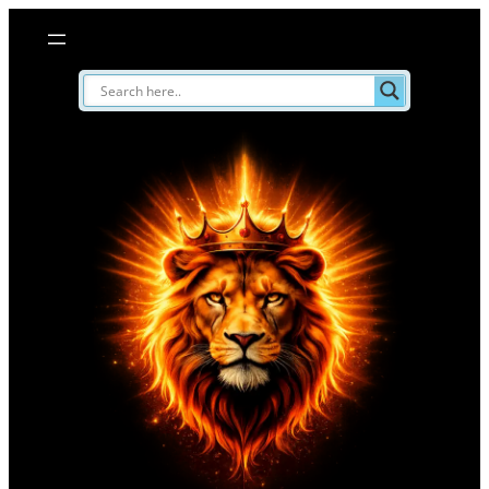
Saltar
al
contenido